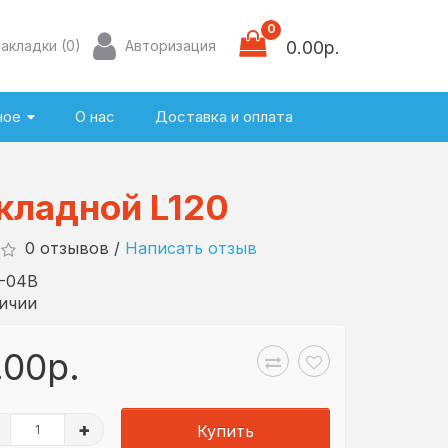
0
Закладки (0)
Авторизация
0.00р.
ное
О нас
Доставка и оплата
кладной L120
0 отзывов /
Написать отзыв
-04B
личии
.00р.
+
Купить