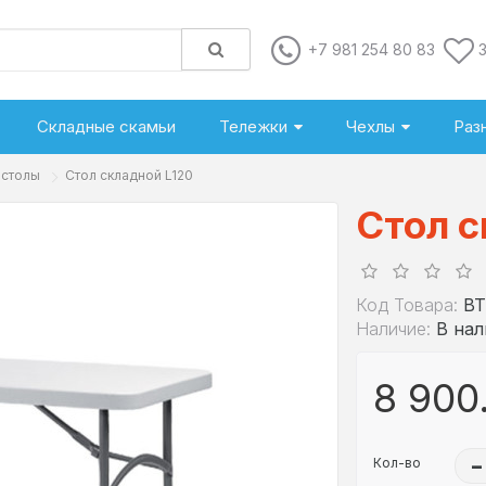
+7 981 254 80 83
Складные скамьи
Тележки
Чехлы
Раз
 столы
Стол складной L120
Стол с
Код Товара:
BT
Наличие:
В на
8 900
Кол-во
–