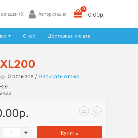
0
Закладки (0)
Авторизация
0.00р.
ное
О нас
Доставка и оплата
XXL200
0 отзывов /
Написать отзыв
-29
личии
0.00р.
+
Купить