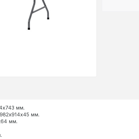
4х743 мм.
982х914х45 мм.
х64 мм.
.