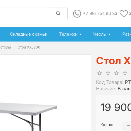
+7 981 254 80 83
Складные скамьи
Тележки
Чехлы
Раз
 столы
Стол XXL200
Стол 
Код Товара:
PT
Наличие:
В на
19 90
Кол-во
–