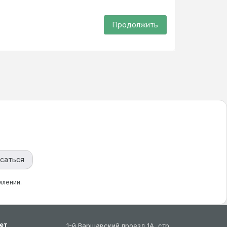
Продолжить
саться
млении.
ет
1-й Варшавский проезд 1А, стр.